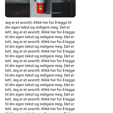
Jeg er et avsnitt. Klikk her for å legge til
din egen tekst og redigere meg. Det er
lett. Jeg er et avsnitt. Klikk her for å legge
til din egen tekst og redigere meg. Det er
lett. Jeg er et avsnitt. Klikk her for å legge
til din egen tekst og redigere meg. Det er
lett.
Jeg er et avsnitt. Klikk her for å legge
til din egen tekst og redigere meg. Det er
lett.
Jeg er et avsnitt. Klikk her for å legge
til din egen tekst og redigere meg. Det er
lett.
Jeg er et avsnitt. Klikk her for å legge
til din egen tekst og redigere meg. Det er
lett.
Jeg er et avsnitt. Klikk her for å legge
til din egen tekst og redigere meg. Det er
lett.
Jeg er et avsnitt. Klikk her for å legge
til din egen tekst og redigere meg. Det er
lett.
Jeg er et avsnitt. Klikk her for å legge
til din egen tekst og redigere meg. Det er
lett.
Jeg er et avsnitt. Klikk her for å legge