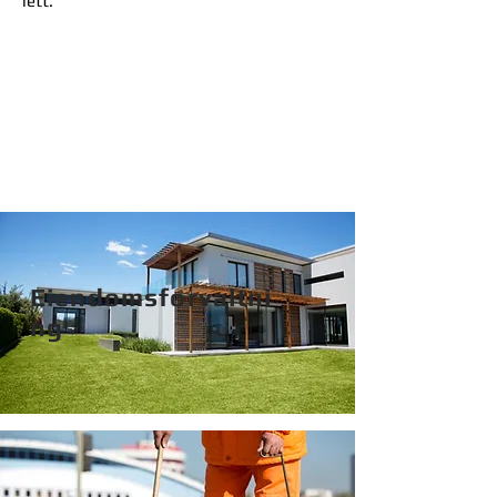
lett.
Eiendomsforvaltni
ng