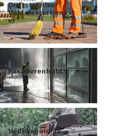
Driftstekniker/
Vaktmestertjenest
er
Fasaderenhold
Vedlikehold av