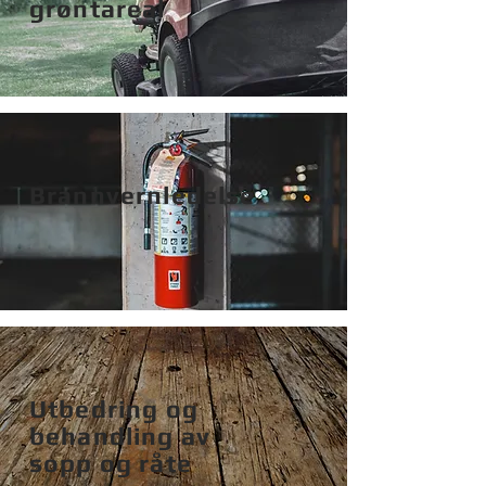
grøntareal
Brannvernledelse
Utbedring og
behandling av
sopp og råte