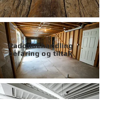
Radonbehandling
befaring og tiltak
Vask av
garasjeanlegg